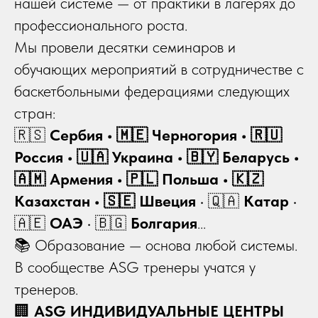
нашей системе — от практики в лагерях до
профессионального роста.
Мы провели десятки семинаров и
обучающих мероприятий в сотрудничестве с
баскетбольными федерациями следующих
стран:
🇷🇸
Сербия • 🇲🇪 Черногория • 🇷🇺
Россия • 🇺🇦 Украина • 🇧🇾 Беларусь •
🇦🇲 Армения • 🇵🇱 Польша • 🇰🇿
Казахстан • 🇸🇪 Швеция
• 🇶🇦
Катар
•
🇦🇪
ОАЭ
• 🇧🇬
Болгария
...
📚 Образование — основа любой системы.
В сообществе ASG тренеры учатся у
тренеров.
🏢
ASG ИНДИВИДУАЛЬНЫЕ ЦЕНТРЫ